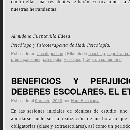
contra ellas, más resistentes se harán. En ocasiones, la
nuestras herramientas.
Almudena Fuentevilla Edesa
Psicóloga y Psicoterapeuta de Hadi Psicología.
Publicado en
Uncategorized
|
Etiquetado
coaching
,
cognitivo-co
preocupaciones
,
psicologia
,
Psicologo
|
Deja un comentario
BENEFICIOS Y PERJUI
DEBERES ESCOLARES. EL E
Publicado el
9 marzo, 2016
por
Hadi Psicologia
En las sesiones iniciales de técnicas de estudio, uno
abordarse suele ser la realización de un horario que 
obligatorias (clase y extraescolares), así como un periodo