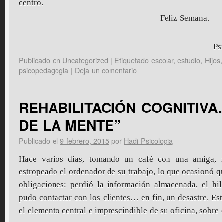
centro.
Feliz Semana.
Ps
Publicado en
Uncategorized
|
Etiquetado
escolar
,
estudio
,
Hijos
psicopedagogia
|
Deja un comentario
REHABILITACIÓN COGNITIVA
DE LA MENTE”
Publicado el
9 febrero, 2015
por
Hadi Psicologia
Hace varios días, tomando un café con una amiga,
estropeado el ordenador de su trabajo, lo que ocasionó 
obligaciones: perdió la información almacenada, el hi
pudo contactar con los clientes… en fin, un desastre. Es
el elemento central e imprescindible de su oficina, sobre e