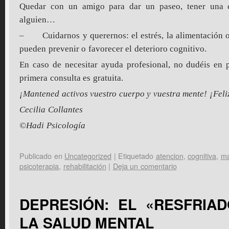
Quedar con un amigo para dar un paseo, tener una c
alguien…
– Cuidarnos y querernos: el estrés, la alimentación o
pueden prevenir o favorecer el deterioro cognitivo.
En caso de necesitar ayuda profesional, no dudéis en 
primera consulta es gratuita.
¡Mantened activos vuestro cuerpo y vuestra mente! ¡Fel
Cecilia Collantes
©Hadi Psicología
Publicado en
Uncategorized
|
Etiquetado
atencion
,
cognitiva
,
ma
psicoterapia
,
rehabilitación
|
Deja un comentario
DEPRESIÓN: EL «RESFRIA
LA SALUD MENTAL