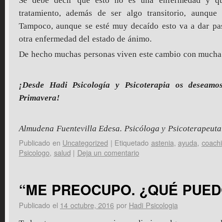
Se debe decir que esto no es una enfermedad y qu
tratamiento, además de ser algo transitorio, aunqu
Tampoco, aunque se esté muy decaído esto va a dar pa
otra enfermedad del estado de ánimo.
De hecho muchas personas viven este cambio con mucha 
¡Desde Hadi Psicología y Psicoterapia os deseam
Primavera!
Almudena Fuentevilla Edesa. Psicóloga y Psicoterapeuta
Publicado en
Uncategorized
|
Etiquetado
astenia
,
ayuda
,
coach
Psicologo
,
salud
|
Deja un comentario
“ME PREOCUPO. ¿QUÉ PUED
Publicado el
14 octubre, 2016
por
Hadi Psicologia