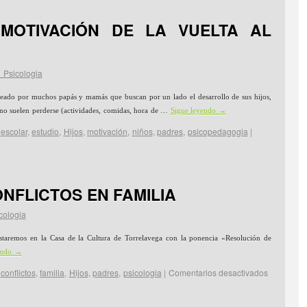
MOTIVACIÓN DE LA VUELTA AL
 Psicologia
eseado por muchos papás y mamás que buscan por un lado el desarrollo de sus hijos,
rano suelen perderse (actividades, comidas, hora de …
Sigue leyendo
→
escolar
,
estudio
,
Hijos
,
motivación
,
niños
,
padres
,
psicopedagogia
|
NFLICTOS EN FAMILIA
cologia
taremos en la Casa de la Cultura de Torrelavega con la ponencia «Resolución de
endo
→
conflictos
,
familia
,
Hijos
,
padres
,
psicologia
|
Comentarios desactivados