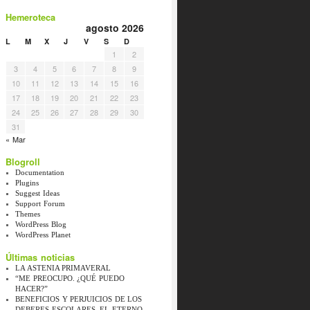
Hemeroteca
agosto 2026
L
M
X
J
V
S
D
1
2
3
4
5
6
7
8
9
10
11
12
13
14
15
16
17
18
19
20
21
22
23
24
25
26
27
28
29
30
31
« Mar
Blogroll
Documentation
Plugins
Suggest Ideas
Support Forum
Themes
WordPress Blog
WordPress Planet
Últimas noticias
LA ASTENIA PRIMAVERAL
“ME PREOCUPO. ¿QUÉ PUEDO
HACER?”
BENEFICIOS Y PERJUICIOS DE LOS
DEBERES ESCOLARES. EL ETERNO