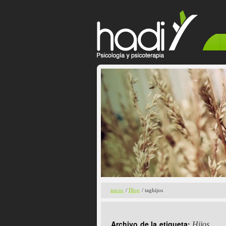
inicio
/
Blog
/ taghijos
Archivo de la etiqueta:
Hijos