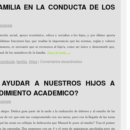
AMILIA EN LA CONDUCTA DE LOS
icologia
tución social, apoyo económico, educa y socializa a los hijos, y por último aporta
ltimas funciones hay que resaltar la importancia que las normas, reglas y valores
manera, es necesario que se reconozca al hijo/a, como ser único y demostrarle que,
nal de los miembros de la familia.
Sigue leyendo
→
conducta
,
familia
,
Hijos
|
Comentarios desactivados
AYUDAR A NUESTROS HIJOS A
DIMIENTO ACADEMICO?
cologia
legre. Dedica gran parte de la tarde a la realización de deberes y al estudio de las
losa de ver que está tan comprometido con sus tareas, pero con la llegada de las notas
qué las notas no reflejan la dedicación que Manuel le pone al estudio? Tras el primer
do las esperadas. Dos suspensos con un 4 y el resto de asignaturas aprobadas pero sin