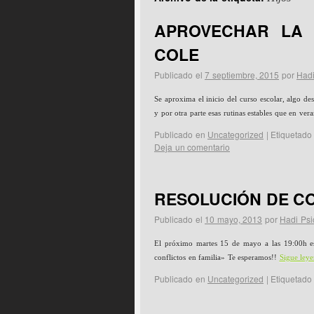
APROVECHAR LA 
COLE
Publicado el
7 septiembre, 2015
por
Hadi
Se aproxima el inicio del curso escolar, algo d
y por otra parte esas rutinas estables que en ve
Publicado en
Uncategorized
|
Etiquetado
Deja un comentario
RESOLUCIÓN DE CO
Publicado el
10 mayo, 2013
por
Hadi Psi
El próximo martes 15 de mayo a las 19:00h es
conflictos en familia» Te esperamos!!
Sigue ley
Publicado en
Uncategorized
|
Etiquetado