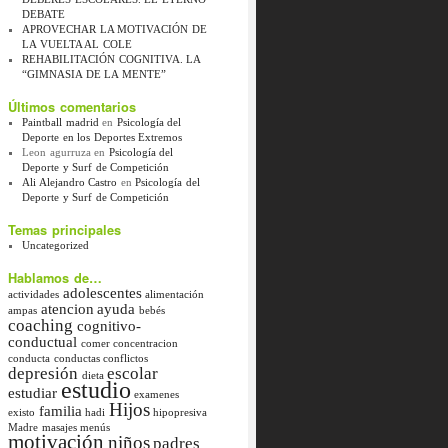
DEBATE
APROVECHAR LA MOTIVACIÓN DE
LA VUELTA AL COLE
REHABILITACIÓN COGNITIVA. LA
“GIMNASIA DE LA MENTE”
Últimos comentarios
Paintball madrid
en
Psicología del
Deporte en los Deportes Extremos
Leon agurruza
en
Psicología del
Deporte y Surf de Competición
Ali Alejandro Castro
en
Psicología del
Deporte y Surf de Competición
Temas principales
Uncategorized
Hablamos de…
adolescentes
actividades
alimentación
atencion
ayuda
ampas
bebés
coaching
cognitivo-
conductual
comer
concentracion
conducta
conductas
conflictos
depresión
escolar
dieta
estudio
estudiar
examenes
Hijos
familia
existo
hadi
hipopresiva
Madre
masajes
menús
motivación
niños
padres