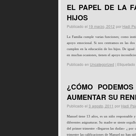
EL PAPEL DE LA F
HIJOS
Publicado el
19 marzo, 2012
por
Hadi Ps
La Familia cumple varias funciones; como insti
apoyo emocional. Si nos centramos en las dos ú
cumplen en la educación de los hijos. De igual 
en muchas ocasiones, tienen el apoyo incondicio
Publicado en
Uncategorized
|
Etiquetado
¿CÓMO PODEMOS 
AUMENTAR SU REN
Publicado el
3 agosto, 2011
por
Hadi Psi
Manuel tiene 13 años, es un niño responsable y a
diferentes asignaturas. Su madre se siente orgul
del primer trimestre «llegaron las dudas» ¿ por 
trimestre las calificaciones de Manuel no han si