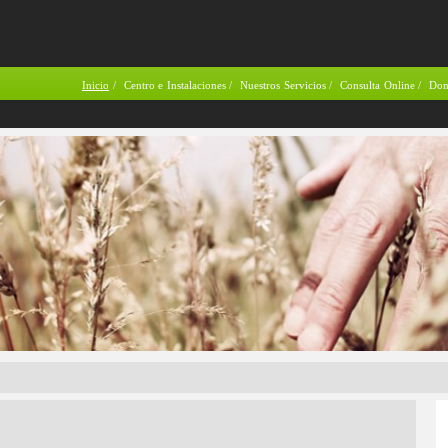
Inicio
/
Centro e Instalaciones
/
Nuestros Servicios
/
Consulta Online
/
Don