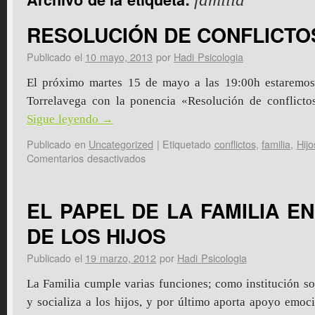
RESOLUCIÓN DE CONFLICTOS
Publicado el
10 mayo, 2013
por
Hadi Psicologia
El próximo martes 15 de mayo a las 19:00h estaremos
Torrelavega con la ponencia «Resolución de conflicto
Sigue leyendo
→
Publicado en
Uncategorized
|
Etiquetado
conflictos
,
familia
,
Hijo
Comentarios desactivados
EL PAPEL DE LA FAMILIA E
DE LOS HIJOS
Publicado el
19 marzo, 2012
por
Hadi Psicologia
La Familia cumple varias funciones; como institución s
y socializa a los hijos, y por último aporta apoyo emoc