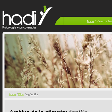
Inicio
/
Centro e Ins
inicio
/
Blog
/ tagfamilia
Archivo de la etiqueta:
familia