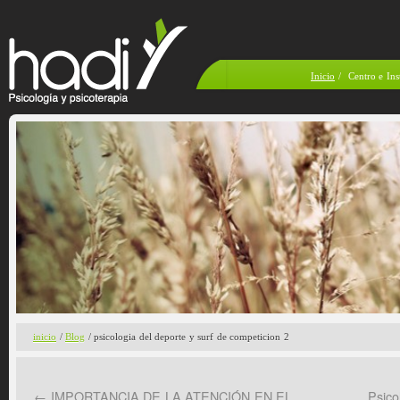
Inicio
/
Centro e Ins
inicio
/
Blog
/ psicologia del deporte y surf de competicion 2
←
IMPORTANCIA DE LA ATENCIÓN EN EL
Psico