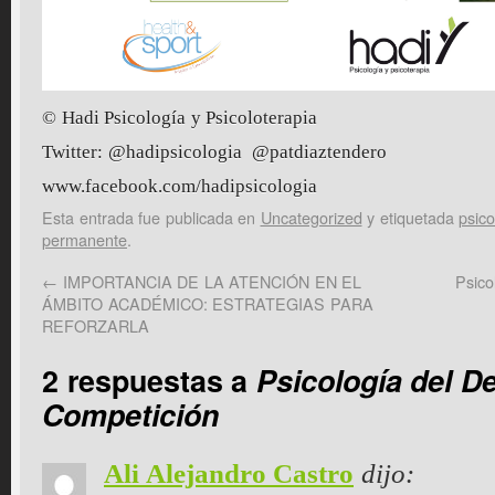
© Hadi Psicología y Psicoloterapia
Twitter: @hadipsicologia @patdiaztendero
www.facebook.com/hadipsicologia
Esta entrada fue publicada en
Uncategorized
y etiquetada
psico
permanente
.
←
IMPORTANCIA DE LA ATENCIÓN EN EL
Psico
ÁMBITO ACADÉMICO: ESTRATEGIAS PARA
REFORZARLA
2 respuestas a
Psicología del De
Competición
Ali Alejandro Castro
dijo: