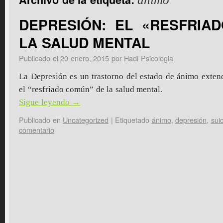
DEPRESIÓN: EL «RESFRIA
LA SALUD MENTAL
Publicado el
20 enero, 2015
por
Hadi Psicologia
La Depresión es un trastorno del estado de ánimo exte
el “resfriado común” de la salud mental.
Sigue leyendo
→
Publicado en
Uncategorized
|
Etiquetado
ánimo
,
depresión
,
suic
comentario