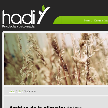
Inicio
/
Centro e Ins
inicio
/
Blog
/ taganimo
Archivo de la etiqueta:
ánimo