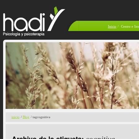
Inicio
/
Centro e Ins
inicio
/
Blog
/ tagcognitiva
Archivo de la etiqueta:
cognitiva