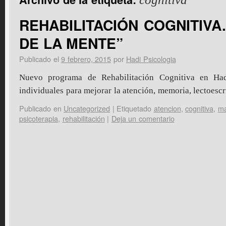
REHABILITACIÓN COGNITIVA
DE LA MENTE”
Publicado el
9 febrero, 2015
por
Hadi Psicologia
Nuevo programa de Rehabilitación Cognitiva en Hadi
individuales para mejorar la atención, memoria, lectoes
Publicado en
Uncategorized
|
Etiquetado
atencion
,
cognitiva
,
ma
psicoterapia
,
rehabilitación
|
Deja un comentario