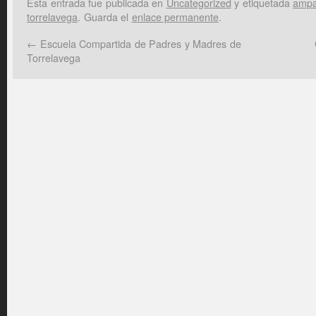
Esta entrada fue publicada en
Uncategorized
y etiquetada
amp
torrelavega
. Guarda el
enlace permanente
.
←
Escuela Compartida de Padres y Madres de
Torrelavega