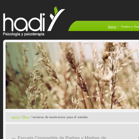
Inicio
/
Centro e Ins
inicio
/
Blog
/ tecnicas de motivacion para el estudio
←
Escuela Compartida de Padres y Madres de